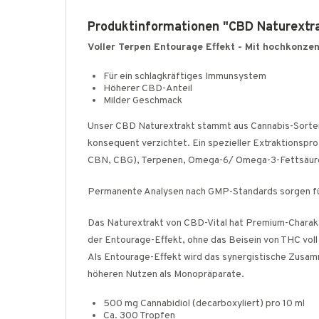
Produktinformationen "CBD Naturext
Voller Terpen Entourage Effekt -
Mit hochkonzent
Für ein schlagkräftiges Immunsystem
Höherer CBD-Anteil
Milder Geschmack
Unser CBD Naturextrakt stammt aus Cannabis-Sorten, 
konsequent verzichtet. Ein spezieller Extraktionsp
CBN, CBG), Terpenen, Omega-6/ Omega-3-Fettsäuren
Permanente Analysen nach GMP-Standards sorgen für
Das Naturextrakt von CBD-Vital hat Premium-Charakte
der Entourage-Effekt, ohne das Beisein von THC voll
Als Entourage-Effekt wird das synergistische Zusam
höheren Nutzen als Monopräparate.
500 mg Cannabidiol (decarboxyliert) pro 10 ml
Ca. 300 Tropfen