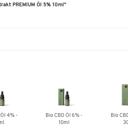
xtrakt PREMIUM Öl 5% 10ml"
 Öl 4% -
Bio CBD Öl 6% -
Bio CBD
ml
10ml
3