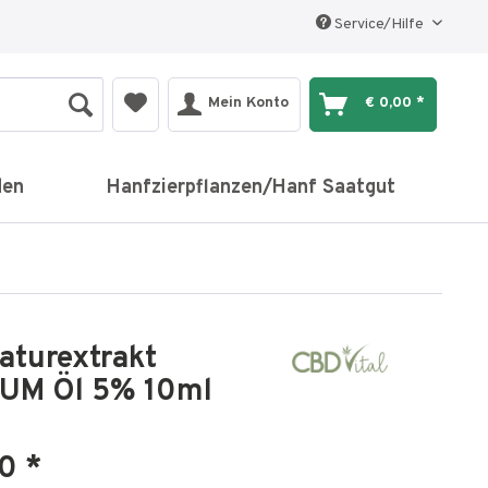
Service/Hilfe
Mein Konto
€ 0,00 *
den
Hanfzierpflanzen/Hanf Saatgut
aturextrakt
UM Öl 5% 10ml
0 *