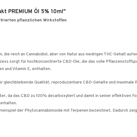
rakt PREMIUM Öl 5% 10ml"
rierten pflanzlichen Wirkstoffen
die reich an Cannabidiol, aber von Natur aus niedrigen THC-Gehalt aufwe
rozess sorgt für hochkonzentrierte CBD-Öle, die das volle Pflanzenstoff
 und Vitamin E, enthalten.
 gleichbleibende Qualität, reproduzierbare CBD-Gehalte und maximale R
r, da das CBD zu 100% decarboxyliert und damit in seiner effektiven Fo
 erhalten.
menspiel der Phytocannabinnoide mit Terpenen bezeichnet. Dadurch zeigt