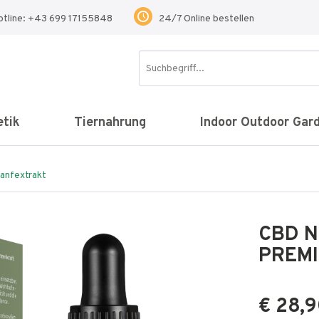
otline: +43 699 17155848
24/7 Online bestellen
tik
Tiernahrung
Indoor Outdoor Gar
Hanfextrakt
CBD N
PREMI
€ 28,9