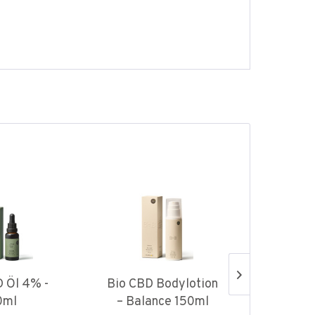
 Öl 4% -
Bio CBD Bodylotion
CBD H
0ml
– Balance 150ml