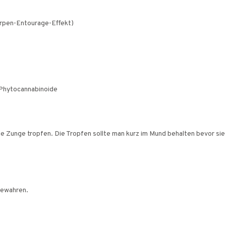
erpen-Entourage-Effekt)
 Phytocannabinoide
die Zunge tropfen. Die Tropfen sollte man kurz im Mund behalten bevor s
bewahren.