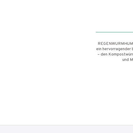
REGENWURMHUMUS 
ein hervorragender 
– den Kompostwürm
und M