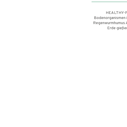
HEALTHY-PL
Bodenorganismen i
Regenwurmhumus Anw
Erde gießen