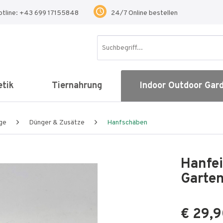
otline: +43 699 17155848
24/7 Online bestellen
tik
Tiernahrung
Indoor Outdoor Gar
ge
Dünger & Zusätze
Hanfschäben
Hanfei
Garte
€ 29,9