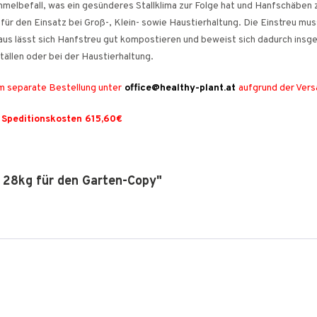
immelbefall, was ein gesünderes Stallklima zur Folge hat und Hanfschäben
r den Einsatz bei Groß-, Klein- sowie Haustierhaltung. Die Einstreu mus
aus lässt sich Hanfstreu gut kompostieren und beweist sich dadurch ins
ställen oder bei der Haustierhaltung.
m separate Bestellung unter
office@healthy-plant.at
aufgrund der Ver
e Speditionskosten 615,60€
u 28kg für den Garten-Copy"