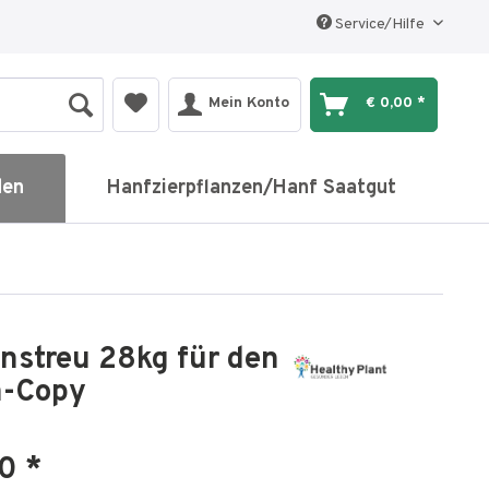
Service/Hilfe
Mein Konto
€ 0,00 *
den
Hanfzierpflanzen/Hanf Saatgut
nstreu 28kg für den
n-Copy
0 *