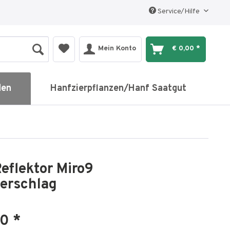
Service/Hilfe
Mein Konto
€ 0,00 *
den
Hanfzierpflanzen/Hanf Saatgut
eflektor Miro9
rschlag
0 *