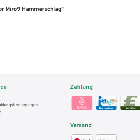
tor Miro9 Hammerschlag"
ice
Zahlung
ahlungsbedingungen
t
Versand