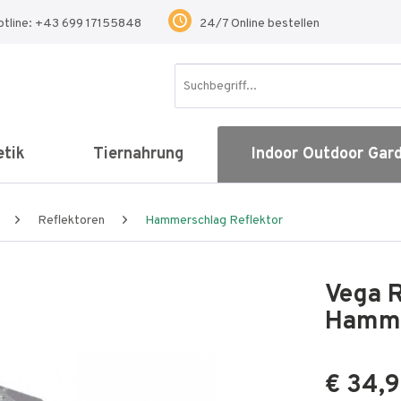
otline: +43 699 17155848
24/7 Online bestellen
tik
Tiernahrung
Indoor Outdoor Gar
Reflektoren
Hammerschlag Reflektor
Vega R
Hamme
€ 34,9