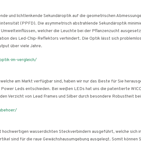
ende und lichtlenkende Sekundäroptik auf die geometrischen Abmessungen 
tintensität (PPFD). Die asymmetrisch abstrahlende Sekundäroptik minimi
or Umwelteinflüssen, welcher die Leuchte bei der Pflanzenzucht ausgeset
ation des Led-Chip-Reflektors verhindert. Die Optik lässt sich problemlos
tput über viele Jahre.
ptik-im-vergleich/
elche am Markt verfügbar sind, haben wir nur das Beste für Sie herausge
h Power Leds entschieden. Bei weißen LEDs hat uns die patentierte WIC
 den Verzicht von Lead Frames und Silber durch besondere Robustheit bei 
zubehoer/
t hochwertigen wasserdichten Steckverbindern ausgeführt, welche sich 
rtikel sind für die raue Gewächshausumgebung ausgelegt. Somit können Sie