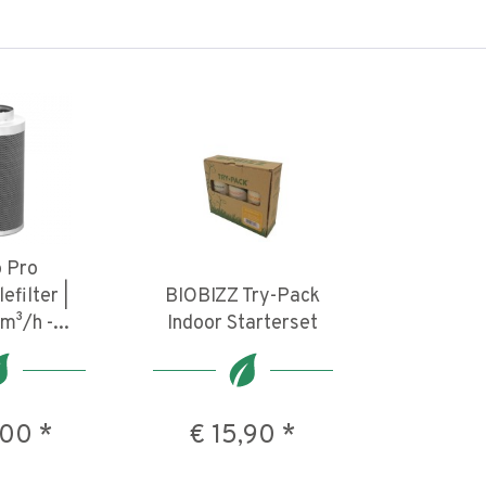
o Pro
efilter |
BIOBIZZ Try-Pack
m³/h -...
Indoor Starterset
,00 *
€ 15,90 *