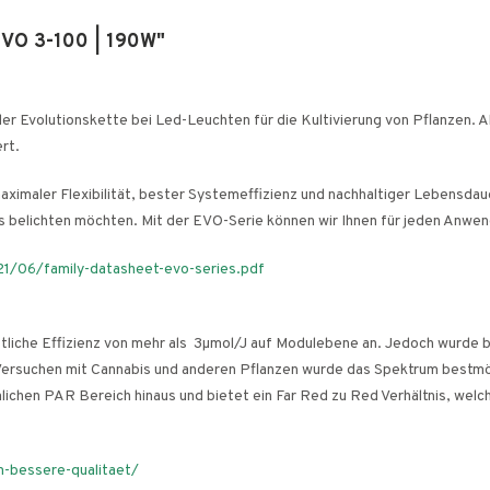
EVO 3-100 | 190W"
der Evolutionskette bei Led-Leuchten für die Kultivierung von Pflanzen. 
rt.
ximaler Flexibilität, bester Systemeffizienz und nachhaltiger Lebensdauer
belichten möchten. Mit der EVO-Serie können wir Ihnen für jeden Anwendu
1/06/family-datasheet-evo-series.pdf
ittliche Effizienz von mehr als 3µmol/J auf Modulebene an. Jedoch wurde b
 Versuchen mit Cannabis und anderen Pflanzen wurde das Spektrum bestmög
ichen PAR Bereich hinaus und bietet ein Far Red zu Red Verhältnis, wel
-bessere-qualitaet/