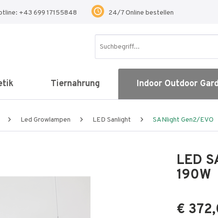
otline: +43 699 17155848
24/7 Online bestellen
tik
Tiernahrung
Indoor Outdoor Gar
Led Growlampen
LED Sanlight
SANlight Gen2/EVO
LED SA
190W
€ 372,