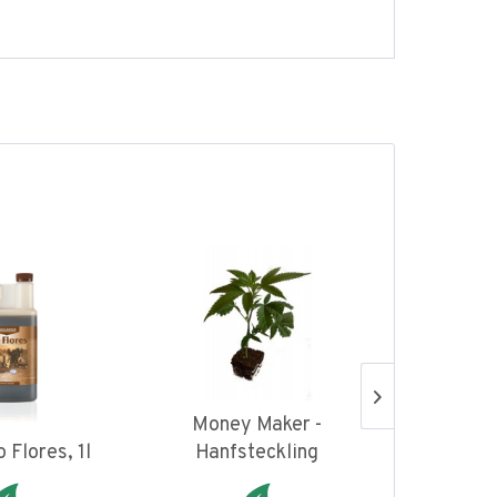
Money Maker -
Hanfs
 Flores, 1l
Hanfsteckling
F