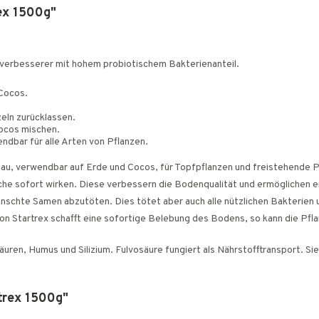
ex 1500g"
nverbesserer mit hohem probiotischem Bakterienanteil.
Cocos.
eln zurücklassen.
Cocos mischen.
ndbar für alle Arten von Pflanzen.
au, verwendbar auf Erde und Cocos, für Topfpflanzen und freistehende P
lche sofort wirken. Diese verbessern die Bodenqualität und ermöglichen
ünschte Samen abzutöten. Dies tötet aber auch alle nützlichen Bakterien u
on Startrex schafft eine sofortige Belebung des Bodens, so kann die Pfla
en, Humus und Silizium. Fulvosäure fungiert als Nährstofftransport. Sie d
trex 1500g"