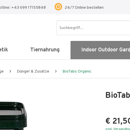
otline: +43 699 17155848
24/7 Online bestellen
tik
Tiernahrung
Indoor Outdoor Gar
ge
Dünger & Zusätze
BioTabs Organic
BioTab
€ 21,5
zzgl. Versandk