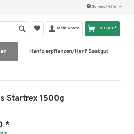
Service/Hilfe
Mein Konto
€ 0,00 *
den
Hanfzierpflanzen/Hanf Saatgut
s Startrex 1500g
0 *
osten