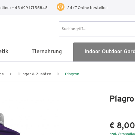
otline: +43 699 17155848
24/7 Online bestellen
tik
Tiernahrung
Indoor Outdoor Gar
ge
Dünger & Zusätze
Plagron
Plagro
€ 8,00
zzgl. Versandk