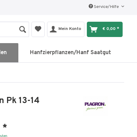
Service/Hilfe
Mein Konto
€ 0,00 *
den
Hanfzierpflanzen/Hanf Saatgut
n Pk 13-14
 *
osten