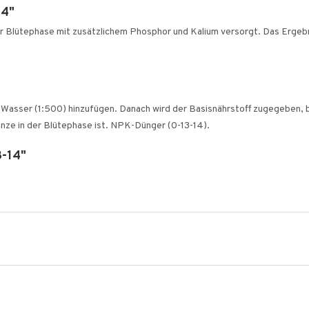
14"
 der Blütephase mit zusätzlichem Phosphor und Kalium versorgt. Das Erge
er Wasser (1:500) hinzufügen. Danach wird der Basisnährstoff zugegeben,
anze in der Blütephase ist. NPK-Dünger (0-13-14).
3-14"