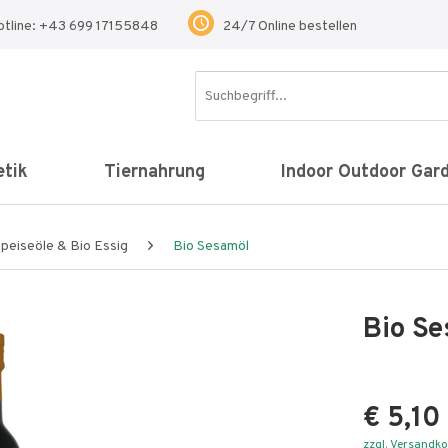
otline: +43 699 17155848
24/7 Online bestellen
tik
Tiernahrung
Indoor Outdoor Gar
peiseöle & Bio Essig
Bio Sesamöl
Bio S
€ 5,10
zzgl. Versandk