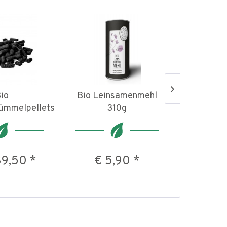
Bio Sen
io
Bio Leinsamenmehl
dem Müh
ümmelpellets
310g
Öst
39,50 *
€ 5,90 *
ab €