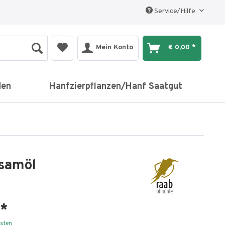
Service/Hilfe
Mein Konto
€ 0,00 *
den
Hanfzierpflanzen/Hanf Saatgut
esamöl
 *
osten