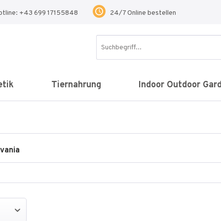
otline: +43 699 17155848
24/7 Online bestellen
tik
Tiernahrung
Indoor Outdoor Gar
lvania