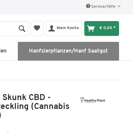
Service/Hilfe
Mein Konto
€ 0,00 *
den
Hanfzierpflanzen/Hanf Saatgut
u Skunk CBD -
eckling (Cannabis
)