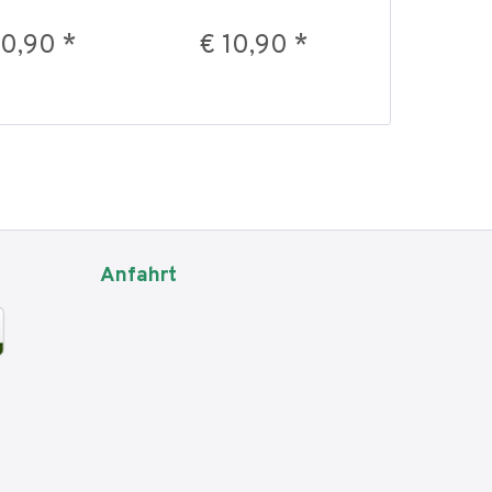
10,90 *
€ 10,90 *
ab € 
Anfahrt