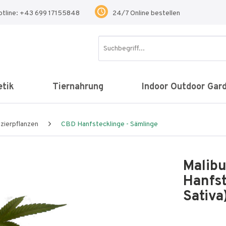
otline: +43 699 17155848
24/7 Online bestellen
tik
Tiernahrung
Indoor Outdoor Gar
zierpflanzen
CBD Hanfstecklinge - Sämlinge
Malib
Hanfst
Sativa