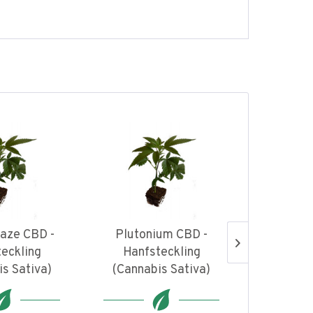
aze CBD -
Plutonium CBD -
Big B
eckling
Hanfsteckling
Hanfs
s Sativa)
(Cannabis Sativa)
(Cannab