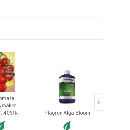
Tomate
Wurm
ymaker
ak
t 40Stk.
Plagron Alga Bloom
Bodeno