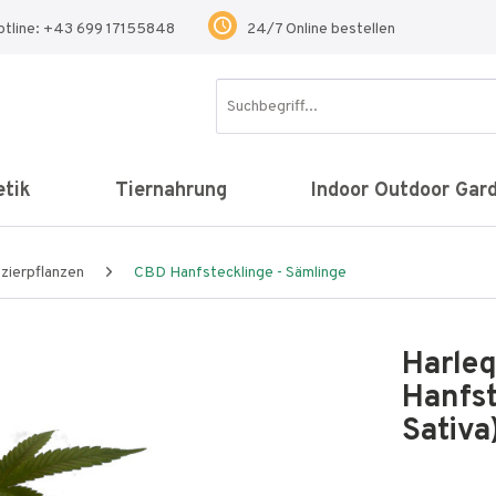
otline: +43 699 17155848
24/7 Online bestellen
tik
Tiernahrung
Indoor Outdoor Gar
zierpflanzen
CBD Hanfstecklinge - Sämlinge
Harleq
Hanfst
Sativa