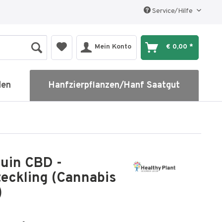
Service/Hilfe
Mein Konto
€ 0,00 *
den
Hanfzierpflanzen/Hanf Saatgut
uin CBD -
eckling (Cannabis
)