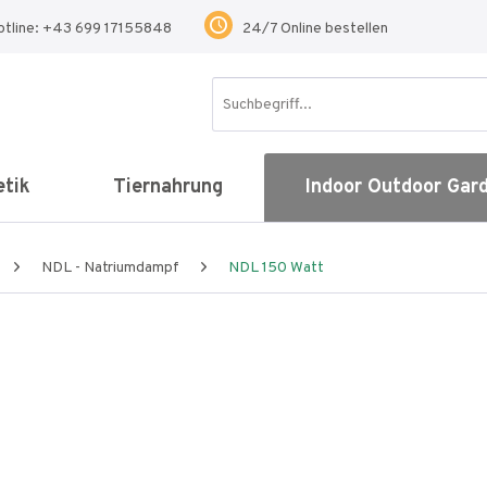
otline: +43 699 17155848
24/7 Online bestellen
tik
Tiernahrung
Indoor Outdoor Gar
NDL - Natriumdampf
NDL 150 Watt