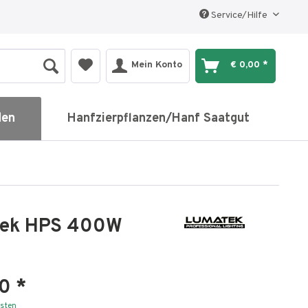
Service/Hilfe
Mein Konto
€ 0,00 *
den
Hanfzierpflanzen/Hanf Saatgut
ek HPS 400W
0 *
osten