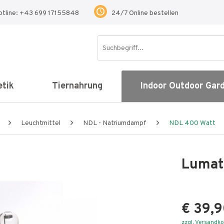
otline: +43 699 17155848
24/7 Online bestellen
tik
Tiernahrung
Indoor Outdoor Gar
Leuchtmittel
NDL - Natriumdampf
NDL 400 Watt
Lumat
€ 39,9
zzgl. Versandk